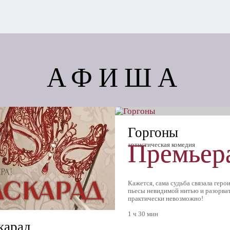
АФИША
Горгоны
Премьер
артистическая комедия
Кажется, сама судьба связала геро
пьесы невидимой нитью и разорват
практически невозможно!
1 ч 30 мин
карад