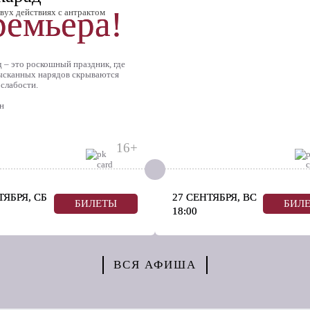
емьера!
двух действиях с антрактом
 – это роскошный праздник, где
ысканных нарядов скрываются
 слабости.
ин
16+
ТЯБРЯ, СБ
27 СЕНТЯБРЯ, ВС
БИЛЕТЫ
БИЛ
18:00
ВСЯ АФИША